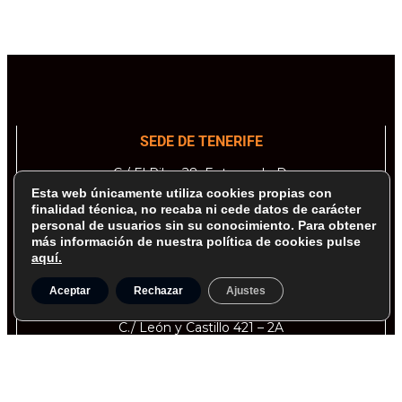
SEDE DE TENERIFE
C./ El Pilar, 28. Entresuelo D.
38002, Santa Cruz de Tenerife
Esta web únicamente utiliza cookies propias con
Islas Canarias – España.
finalidad técnica, no recaba ni cede datos de carácter
Tel: 922 285 035 – Fax: 922 284 361
personal de usuarios sin su conocimiento. Para obtener
más información de nuestra política de cookies pulse
aquí.
Aceptar
Rechazar
Ajustes
SEDE DE GRAN CANARIA
C./ León y Castillo 421 – 2A
35007, Las Palmas de Gran Canaria
Islas Canarias – España
Tel: 928 417 657 – Fax: 922 284 361