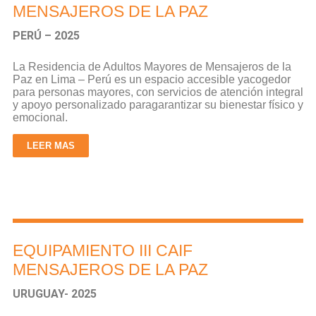
MENSAJEROS DE LA PAZ
PERÚ – 2025
La
R
e
s
i
d
e
nc
i
a
de
A
d
u
l
t
os
M
a
yor
e
s
de
M
e
n
s
a
j
er
os
de
l
a
P
a
z
en Lima – Perú es u
n
e
s
p
ac
i
o
ac
c
e
s
i
b
l
e
y
ac
og
e
dor
p
ar
a
personas
m
a
yor
e
s
,
c
on
s
er
v
i
c
i
os
de
a
t
e
nc
i
ón
i
n
te
g
r
a
l
y
a
po
y
o
p
er
s
on
a
liz
a
do
p
ar
a
g
ara
n
t
iz
a
r
s
u
b
i
e
n
e
s
t
a
r
fí
s
i
c
o y
e
mo
c
i
ona
l.
LEER MAS
EQUIPAMIENTO III CAIF
MENSAJEROS DE LA PAZ
URUGUAY- 2025