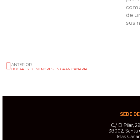
comun
de u
sus n
ANTERIOR
HOGARES DE MENORES EN GRAN CANARIA
SEDE DE
C./ El Pilar, 
38002, Santa 
Islas Canar