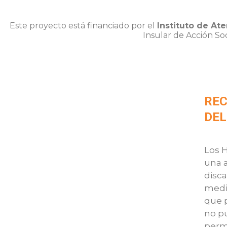
Este proyecto está financiado por el
Instituto de Ate
Insular de Acción Soc
REC
DEL
Los 
una a
disca
medi
que p
no p
perm