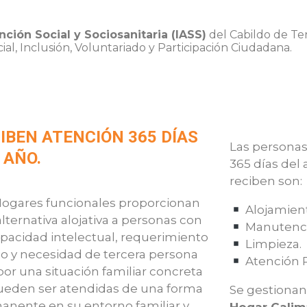
nción Social y Sociosanitaria (IASS)
del Cabildo de Ten
ial, Inclusión, Voluntariado y Participación Ciudadana.
IBEN ATENCIÓN 365 DÍAS
Las personas
 AÑO.
365 días del 
reciben son:
Hogares funcionales proporcionan
Alojamien
lternativa
alojativa
a personas con
Manutenc
pacidad intelectual, requerimiento
Limpieza.
o y necesidad de tercera persona
Atención P
or una situación familiar concreta
ueden ser atendidas de una forma
Se gestionan
anente en su entorno familiar y