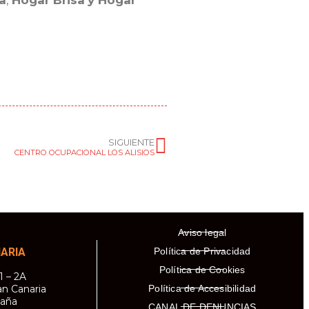
a
,
Hogar Brisa
y Hogar
SIGUIENTE
CENTRO OCUPACIONAL LOS ALISIOS
Aviso legal
Política de Privacidad
NARIA
Política de Cookies
1 – 2A
Política de Accesibilidad
an Canaria
paña
CANAL DE DENUNCIAS