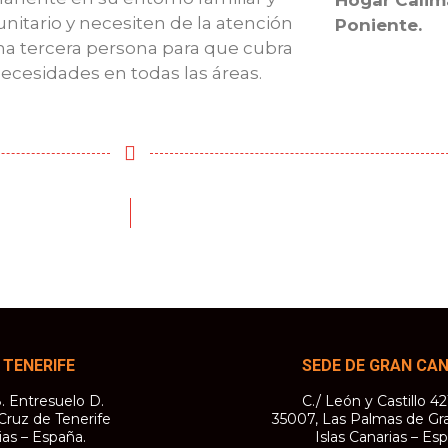
Hogar Calim
itario y necesiten de la atención
Poniente.
na tercera persona para que cubra
ecesidades en todas las áreas.
 TENERIFE
SEDE DE GRAN CA
28. Entresuelo D.
C./ León y Castillo 42
Cruz de Tenerife
35007, Las Palmas de Gr
ias – España.
Islas Canarias – Es